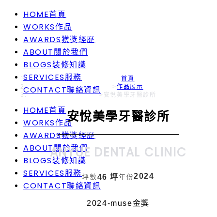
HOME
首頁
WORKS
作品
AWARDS
獲獎經歷
ABOUT
關於我們
BLOGS
裝修知識
SERVICES
服務
首頁
>
作品展示
CONTACT
聯絡資訊
>
安悅美學牙醫診所
HOME
首頁
安悅美學牙醫診所
WORKS
作品
AWARDS
獲獎經歷
ABOUT
關於我們
ANYUE DENTAL CLINIC
BLOGS
裝修知識
SERVICES
服務
2024
坪數
46 坪
年份
CONTACT
聯絡資訊
2024-muse金獎